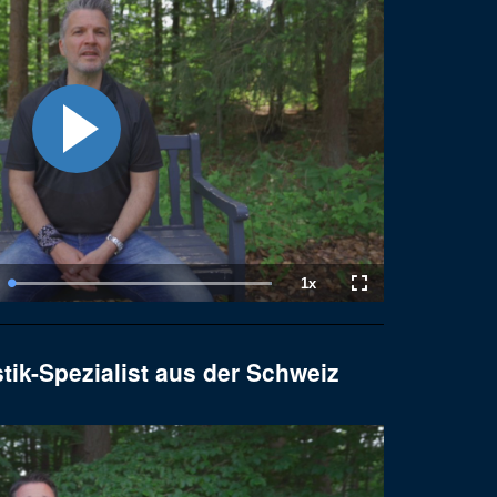
1x
tion
Loaded
:
Playback
Fullscreen
100.00%
Rate
tik-Spezialist aus der Schweiz